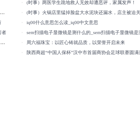
(时事）两医学生跪地救人无效却遭恶评，家属发声！
(时事）火锅店里猛掉脸盆大水泥块还漏水，店主被迫关门停业，商场回复：
衔
iq00什么意思怎么读_iq00中文意思
害者
sem扫描电子显微镜是测什么的_sem扫描电子显微镜是测什么的
变
周六福珠宝：以匠心铸就品质，以荣誉开启未来
陕西商超“中国人保杯”汉中市首届商协会足球联赛圆满