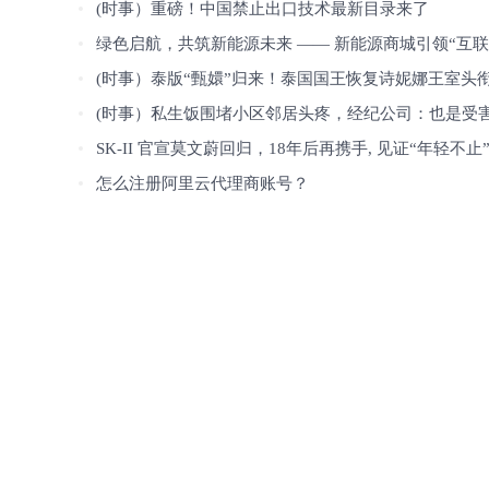
(时事）重磅！中国禁止出口技术最新目录来了
绿色启航，共筑新能源未来 —— 新能源商城引领“互联网+绿色能源”新风尚！
(时事）泰版“甄嬛”归来！泰国国王恢复诗妮娜王室头
(时事）私生饭围堵小区邻居头疼，经纪公司：也是受
SK-II 官宣莫文蔚回归，18年后再携手, 见证“年轻不止”的神奇焕
怎么注册阿里云代理商账号？