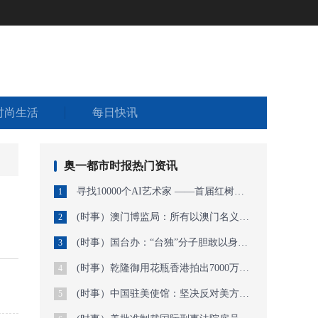
时尚生活
每日快讯
奥一都市时报热门资讯
寻找10000个AI艺术家 ——首届红树林AI艺术万人展暨今日未来馆AI艺术特展开启作
1
(时事）澳门博监局：所有以澳门名义经营的网上娱乐场均属非法
2
(时事）国台办：“台独”分子胆敢以身试法必遭严惩
3
(时事）乾隆御用花瓶香港拍出7000万港元，曾流落欧洲半世纪
4
(时事）中国驻美使馆：坚决反对美方因涉港问题对中方官员实施签证限制措施
5