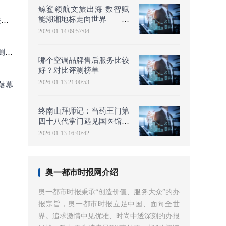
鲸鲨领航文旅出海 数智赋
能湖湘地标走向世界——王
砸
府中心世界地标品牌2049
2026-01-14 09:57:04
行
啊
哪个空调品牌售后服务比较
好？对比评测榜单
2026-01-13 21:00:53
落幕
终南山拜师记：当药王门第
四十八代掌门遇见国医馆连
锁创始人
2026-01-13 16:40:42
奥一都市时报网介绍
奥一都市时报秉承“创造价值、服务大众”的办
报宗旨，奥一都市时报立足中国、面向全世
界。追求激情中见优雅、时尚中透深刻的办报