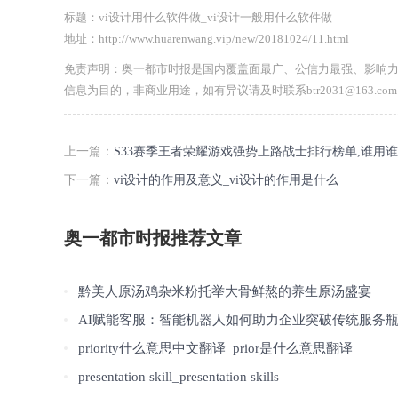
标题：vi设计用什么软件做_vi设计一般用什么软件做
地址：http://www.huarenwang.vip/new/20181024/11.html
免责声明：奥一都市时报是国内覆盖面最广、公信力最强、影响
信息为目的，非商业用途，如有异议请及时联系btr2031@163.
上一篇：
S33赛季王者荣耀游戏强势上路战士排行榜单,谁用
下一篇：
vi设计的作用及意义_vi设计的作用是什么
奥一都市时报推荐文章
黔美人原汤鸡杂米粉托举大骨鲜熬的养生原汤盛宴
AI赋能客服：智能机器人如何助力企业突破传统服务
priority什么意思中文翻译_prior是什么意思翻译
presentation skill_presentation skills