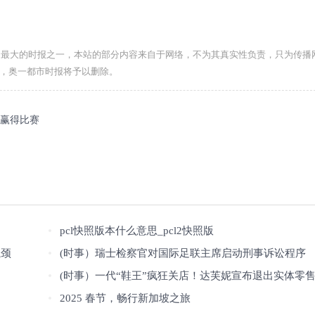
力最大的时报之一，本站的部分内容来自于网络，不为其真实性负责，只为传播
com，奥一都市时报将予以删除。
谁赢得比赛
pcl快照版本什么意思_pcl2快照版
瓶颈
(时事）瑞士检察官对国际足联主席启动刑事诉讼程序
(时事）一代“鞋王”疯狂关店！达芙妮宣布退出实体零
2025 春节，畅行新加坡之旅