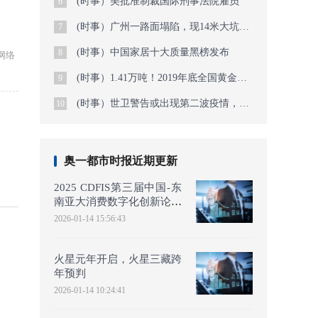
(时事）美批准制裁国际刑事法院雇员
6
(时事）广州一路面塌陷，现14米大坑，已出动潜水员
7
(时事）中国家居十大质量黑榜发布
8
网络
(时事）1.41万吨！2019年底全国黄金查明资源储量公布
9
(时事）世卫警告或出现第二波疫情，美疾控官员：大流行还未结束
10
奥一都市时报近期更新
2025 CDFIS第三届中国-东
南亚大消费数字化创新论坛
于曼谷圆满举行——共绘
2026-01-14 15:56:43
AI时
火星元年开启，火星三藏跨
年预判
售
2026-01-14 10:24:41