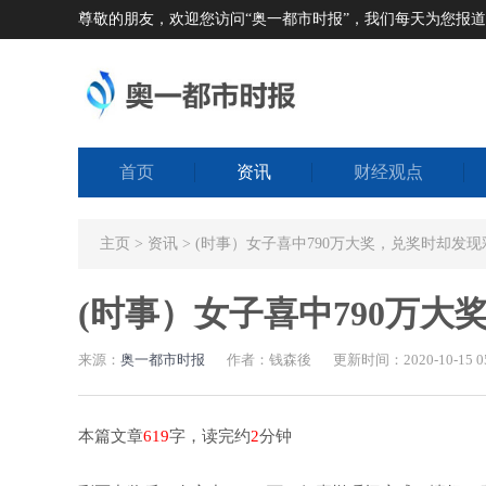
尊敬的朋友，欢迎您访问“奥一都市时报”，我们每天为您报
首页
资讯
财经观点
主页
>
资讯
> (时事）女子喜中790万大奖，兑奖时却发现彩票是
(时事）女子喜中790万大奖，
来源：
奥一都市时报
作者：钱森後
更新时间：2020-10-15 05
本篇文章
619
字，读完约
2
分钟