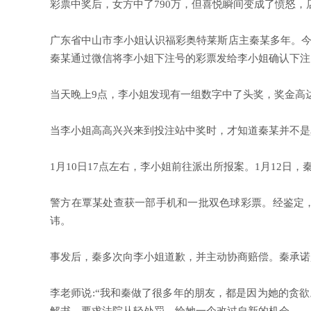
彩票中奖后，女方中了790万，但喜悦瞬间变成了愤怒，
广东省中山市李小姐认识福彩奥特莱斯店主秦某多年。今年1
秦某通过微信将李小姐下注号的彩票发给李小姐确认下注
当天晚上9点，李小姐发现有一组数字中了头奖，奖金高达79
当李小姐高高兴兴来到投注站中奖时，才知道秦某并不是
1月10日17点左右，李小姐前往派出所报案。1月12日
警方在覃某处查获一部手机和一批双色球彩票。经鉴定，伪
讳。
事发后，秦多次向李小姐道歉，并主动协商赔偿。秦承诺赔偿
李老师说:“我和秦做了很多年的朋友，都是因为她的贪