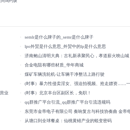
展问询约谈
semlr是什么牌子的_semr是什么牌子
lpo外贸是什么意思_外贸中的lp是什么意思
济南鲍山清明大典：古礼新承聚民心，孝道薪火映山城
合金电阻有哪些材质_华年商城
煤矿车辆洗轮机-让车辆干净整洁上路行驶
(时事）暴力性侵卖淫女、强迫拍视频、抢走嫖资……一在读研究生数罪并罚
复营业
(时事）北京丰台区副区长，免职！
qq群推广平台引流_qq群推广平台引流违规吗
东莞市金帝电子有限公司 奏响复古与科技协奏曲 金帝电子以匠心打造复古蓝
从塘口到全球餐桌：仙桃黄鳝产业的蜕变密码