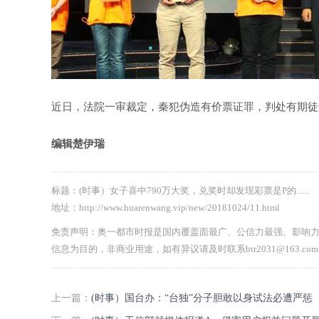
近日，法院一审裁定，秦犯伪造有价票证罪，判处有期徒刑
编辑楚伊瑞
标题：(时事）女子喜中790万大奖，兑奖时却发现彩票是P的......
地址：http://www.huarenwang.vip/new/20181024/11.html
免责声明：奥一都市时报是国内覆盖面最广、公信力最强、影响
信息为目的，非商业用途，如有异议请及时联系btr2031@163.
上一篇：
(时事）国台办：“台独”分子胆敢以身试法必遭严惩