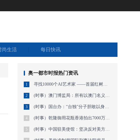
时尚生活
每日快讯
奥一都市时报热门资讯
寻找10000个AI艺术家 ——首届红树林AI艺术万人展暨今日未来馆AI艺术特展开启作
1
(时事）澳门博监局：所有以澳门名义经营的网上娱乐场均属非法
2
(时事）国台办：“台独”分子胆敢以身试法必遭严惩
3
(时事）乾隆御用花瓶香港拍出7000万港元，曾流落欧洲半世纪
4
(时事）中国驻美使馆：坚决反对美方因涉港问题对中方官员实施签证限制措施
5