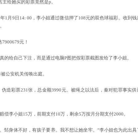
店主给她买的彩票竟然是p。
月9日14: 00，李小姐通过微信押了108元的双色球福彩。收到钱
。
00679元！
真的给自己下注，而是通过电脑P图把假彩票截图发给了李小姐。
，秦被公安机关传唤出庭。
造彩票231张，总金额3990元。被绳之以法后，秦对犯罪事实供
李小姐15万，前期支付10万，剩余5万按月分期支付2000。
欲。邹身体不好，有孩子要养。我不想让她坐牢。”李小姐也为此出具