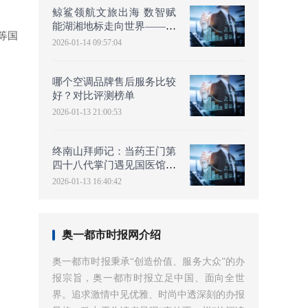
鲸鲨领航文旅出海 数智赋
能湖湘地标走向世界——王
等国
府中心世界地标品牌2049
2026-01-14 09:57:04
行
哪个空调品牌售后服务比较
好？对比评测榜单
2026-01-13 21:00:53
终南山拜师记：当药王门第
四十八代掌门遇见国医馆连
锁创始人
2026-01-13 16:40:42
奥一都市时报网介绍
奥一都市时报秉承“创造价值、服务大众”的办
报宗旨，奥一都市时报立足中国、面向全世
界。追求激情中见优雅、时尚中透深刻的办报