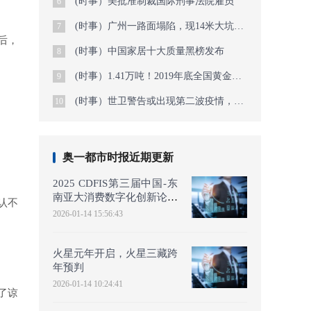
(时事）美批准制裁国际刑事法院雇员
6
(时事）广州一路面塌陷，现14米大坑，已出动潜水员
7
后，
(时事）中国家居十大质量黑榜发布
8
(时事）1.41万吨！2019年底全国黄金查明资源储量公布
9
(时事）世卫警告或出现第二波疫情，美疾控官员：大流行还未结束
10
奥一都市时报近期更新
2025 CDFIS第三届中国-东
南亚大消费数字化创新论坛
认不
于曼谷圆满举行——共绘
2026-01-14 15:56:43
AI时
火星元年开启，火星三藏跨
年预判
2026-01-14 10:24:41
了谅