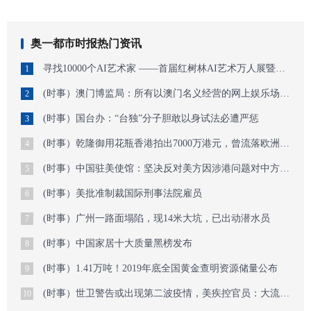
奥一都市时报热门资讯
寻找10000个AI艺术家 ——首届红树林AI艺术万人展暨今日未来馆AI艺术特展开启作
1
(时事）澳门博监局：所有以澳门名义经营的网上娱乐场均属非法
2
(时事）国台办：“台独”分子胆敢以身试法必遭严惩
3
(时事）乾隆御用花瓶香港拍出7000万港元，曾流落欧洲半世纪
4
(时事）中国驻美使馆：坚决反对美方因涉港问题对中方官员实施签证限制措施
5
(时事）美批准制裁国际刑事法院雇员
6
(时事）广州一路面塌陷，现14米大坑，已出动潜水员
7
(时事）中国家居十大质量黑榜发布
8
(时事）1.41万吨！2019年底全国黄金查明资源储量公布
9
(时事）世卫警告或出现第二波疫情，美疾控官员：大流行还未结束
10