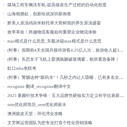
煤场工程车辆洗车机-提高煤炭生产过程的自动化程度
山海相拥处，创新绘就深圳新画卷
黔美人原汤鸡杂米粉托举大骨鲜熬的养生原汤盛宴
效率革命！跨越物流客服如何重塑企业物流体验
max模式是什么意思_车载冰箱max模式是什么意思
(时事）假期前4天全国共接待游客4.25亿人次，旅游收入超3千亿
(时事）失恋女子飞机上耍酒疯砸破玻璃窗，航班紧急备降！
虹口mba免联考
(时事）警惕这种“眼药水”！几秒之内让人昏睡，已有多名女性被侵害
recognize 翻译_recognize翻译中文
2025 童颜针技术争锋：五大品牌凭硬核实力定义科学抗衰新标杆
sem优化师简历_sem优化师薪水
澳洲嬉皮天堂：拜伦湾全攻略
文芳阁运营团队为您专业打造个性化营销策略