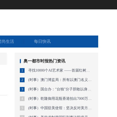
时尚生活
每日快讯
奥一都市时报热门资讯
寻找10000个AI艺术家 ——首届红树林AI艺术万人展暨今日未来馆AI艺术特展开启作
1
(时事）澳门博监局：所有以澳门名义经营的网上娱乐场均属非法
2
(时事）国台办：“台独”分子胆敢以身试法必遭严惩
3
(时事）乾隆御用花瓶香港拍出7000万港元，曾流落欧洲半世纪
4
(时事）中国驻美使馆：坚决反对美方因涉港问题对中方官员实施签证限制措施
5