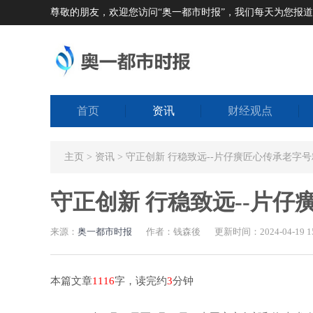
尊敬的朋友，欢迎您访问“奥一都市时报”，我们每天为您报
首页
资讯
财经观点
主页
>
资讯
> 守正创新 行稳致远--片仔癀匠心传承老字
守正创新 行稳致远--片
来源：
奥一都市时报
作者：钱森後
更新时间：2024-04-19 15
本篇文章
1116
字，读完约
3
分钟