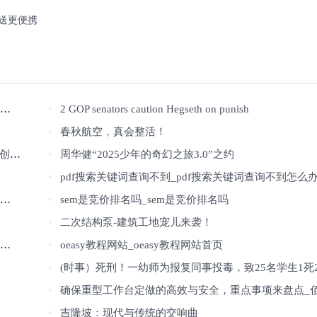
输送更便携
2 GOP senators caution Hegseth on punish
春秋航空，真会整活！
新高
周华健“2025少年的奇幻之旅3.0”之约
pdf搜索关键词查询不到_pdf搜索关键词查询不到怎么
sem是竞价排名吗_sem是竞价排名吗
二次结构泵-建筑工地宠儿来袭！
oeasy教程网站_oeasy教程网站首页
(时事）死刑！一幼师为报复同事投毒，致25名学生1死24
确保重型工作台定做的高效与安全，重点事项来盘点_佰斯特POUST
吉隆坡：现代与传统的交响曲