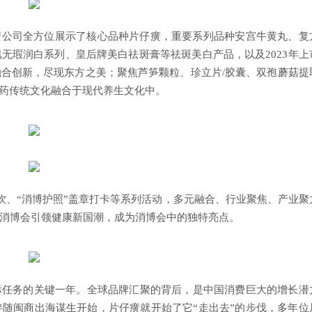
公司全方位展示了核心品种片仔癀，重要系列品种安宫牛黄丸、复
无瑕润白系列、皇后牌美白祛斑膏等祛斑美白产品，以及2023年上
合创新，尽现东方之美；聚焦芦笋颗粒、珍立片/胶囊、双孢蘑菇提
医药传统文化融合于现代养生文化中。
、“消博护照”盖章打卡等系列活动，多元融合、行业聚焦、产业聚
消博会引领健康新国潮，成为消博会中的独特亮点。
标任务的关键一年。全球品牌汇聚的背后，是中国消费巨大的增长潜
随闽商出海谋生开始，片仔癀就开始了它“走出去”的步伐，多年位