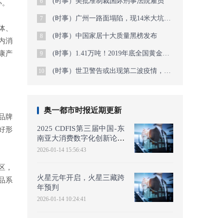
(时事）美批准制裁国际刑事法院雇员
6
办。
(时事）广州一路面塌陷，现14米大坑，已出动潜水员
7
体、
(时事）中国家居十大质量黑榜发布
8
内消
康产
(时事）1.41万吨！2019年底全国黄金查明资源储量公布
9
(时事）世卫警告或出现第二波疫情，美疾控官员：大流行还未结束
10
奥一都市时报近期更新
品牌
2025 CDFIS第三届中国-东
好形
南亚大消费数字化创新论坛
于曼谷圆满举行——共绘
2026-01-14 15:56:43
AI时
区，
火星元年开启，火星三藏跨
品系
年预判
2026-01-14 10:24:41