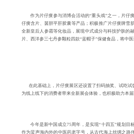
作为片仔癀参与消博会活动的“重头戏”之一，片仔癀
仔癀含片、茵胆平肝胶囊等产品；积极推广片仔癀牌雪肌
全新皇后人参霜等化妆品，展现中式成分与科技护肤的融
片、西洋参三七丹参颗粒四款“蓝帽子”保健食品，将中
在此基础上，片仔癀展区还设置了扫码抽奖、试吃试饮
为线上线下的消费者带来全新展会体验，也积极助力本届
今年是新中国成立75周年，是实现“十四五”规划目
作为蜚声海内外的中医药老字号，从古代海上丝绸之路伴