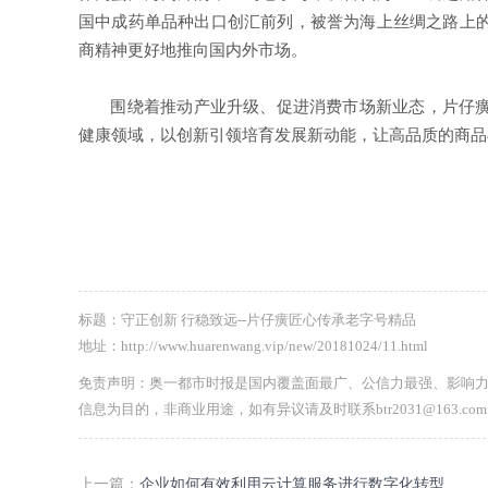
国中成药单品种出口创汇前列，被誉为海上丝绸之路上的
商精神更好地推向国内外市场。
围绕着推动产业升级、促进消费市场新业态，片仔癀公
健康领域，以创新引领培育发展新动能，让高品质的商品
标题：守正创新 行稳致远--片仔癀匠心传承老字号精品
地址：http://www.huarenwang.vip/new/20181024/11.html
免责声明：奥一都市时报是国内覆盖面最广、公信力最强、影响
信息为目的，非商业用途，如有异议请及时联系btr2031@163.
上一篇：
企业如何有效利用云计算服务进行数字化转型