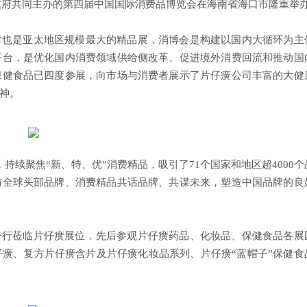
省政府共同主办的第四届中国国际消费品博览会在海南省海口市隆重举
也是亚太地区规模最大的精品展，消博会是构建以国内大循环为主
平台，是优化国内消费领域供给侧改革、促进境外消费回流和推动国
保健食品已四度参展，向市场与消费者展示了片仔癀公司丰富的大健
神。
续聚焦“新、特、优”消费精品，吸引了71个国家和地区超4000个
与全球头部品牌、消费精品共话品牌、共谋未来，塑造中国品牌的良
行莅临片仔癀展位，先后参观片仔癀药品、化妆品、保健食品各展
癀、复方片仔癀含片及片仔癀化妆品系列、片仔癀“蓝帽子”保健食