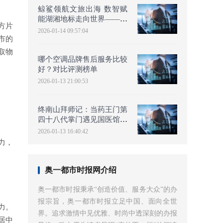
鲸鲨领航文旅出海 数智赋
能湖湘地标走向世界——王
方片
府中心世界地标品牌2049
2026-01-14 09:57:04
市的
行
取物
哪个空调品牌售后服务比较
好？对比评测榜单
2026-01-13 21:00:53
终南山拜师记：当药王门第
四十八代掌门遇见国医馆连
锁创始人
2026-01-13 16:40:42
力，
奥一都市时报网介绍
奥一都市时报秉承“创造价值、服务大众”的办
报宗旨，奥一都市时报立足中国、面向全世
力。
界。追求激情中见优雅、时尚中透深刻的办报
居中