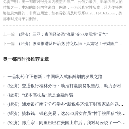
免责声明：奥一都市时报是国内覆盖面最广、公信力最强、影响力最大的
时报之一，本站的部分内容来自于网络，不为其真实性负责，只为传播网
络信息为目的，非商业用途，如有异议请及时联系btr2031@163.com，奥一
都市时报将予以删除。
上一篇：
(经济）三亚：夜间经济添“流量”企业发展增“元气”
下一篇：
(经济）纵深推进从严治党 持之以恒正风肃纪！平财险广西分公司召开正风肃纪
奥一都市时报推荐文章
一品制药守正创新，中国吸入式麻醉剂的发展之路
(经济）交通银行桂林分行：助推打赢脱贫攻坚战，助力乡村振兴战略实施
(经济）“保本高收益”就是金融诈骗
(经济）浦发银行南宁分行举办“新税务环境下财富家族的选择”专业沙龙活动
(经济）搞权钱、钱色交易，这名80后女官员“甘于被围猎”被开除
(经济）陈启宗：阿里巴巴在美国上市后，我对马云说了一个警告