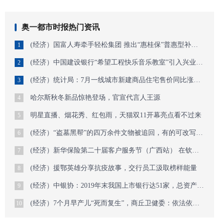
奥一都市时报热门资讯
(经济）国富人寿牵手轻松集团 推出“惠桂保”普惠型补充医疗保险
1
(经济）中国建设银行“希望工程快乐音乐教室”引入兴业县北市镇宏福村
2
(经济）统计局：7月一线城市新建商品住宅售价同比涨幅略有扩大
3
哈尔斯秋冬新品惊艳登场，官宣代言人王源
4
明星直播、烟花秀、红包雨，天猫双11开幕亮点看不过来
5
(经济）“盗墓黑帮”的四万余件文物被追回，有的可改写历史
6
(经济）新华保险第二十届客户服务节（广西站） 在钦州盛大开幕
7
(经济）援鄂英雄分享抗疫故事，交行员工汲取榜样能量
8
(经济）中银协：2019年末我国上市银行达51家，总资产规模达196万亿元
9
(经济）7个月早产儿“死而复生”，商丘卫健委：依法依规界定追责
10