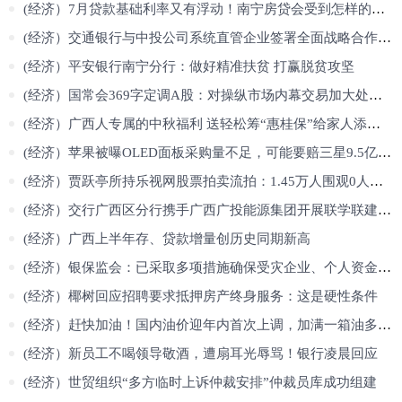
(经济）7月贷款基础利率又有浮动！南宁房贷会受到怎样的影响？赶紧看
(经济）交通银行与中投公司系统直管企业签署全面战略合作协议
(经济）平安银行南宁分行：做好精准扶贫 打赢脱贫攻坚
(经济）国常会369字定调A股：对操纵市场内幕交易加大处罚力度 10大要点
(经济）广西人专属的中秋福利 送轻松筹“惠桂保”给家人添一份健康祝福
(经济）苹果被曝OLED面板采购量不足，可能要赔三星9.5亿美元
(经济）贾跃亭所持乐视网股票拍卖流拍：1.45万人围观0人报名
(经济）交行广西区分行携手广西广投能源集团开展联学联建活动
(经济）广西上半年存、贷款增量创历史同期新高
(经济）银保监会：已采取多项措施确保受灾企业、个人资金需求
(经济）椰树回应招聘要求抵押房产终身服务：这是硬性条件
(经济）赶快加油！国内油价迎年内首次上调，加满一箱油多花4.5元
(经济）新员工不喝领导敬酒，遭扇耳光辱骂！银行凌晨回应
(经济）世贸组织“多方临时上诉仲裁安排”仲裁员库成功组建